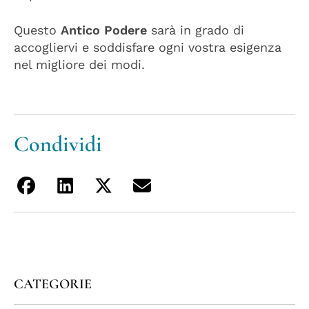
Questo
Antico Podere
sarà in grado di
accogliervi e soddisfare ogni vostra esigenza
nel migliore dei modi.
Condividi
Condividi
Condividi
Condividi
Condividi
su
su
su
tramite
Facebook
Linkedin
Twitter
la
tua
email
CATEGORIE