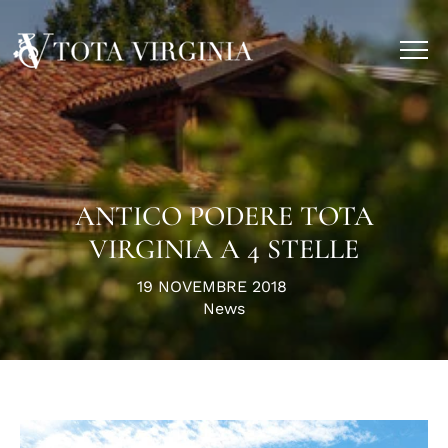
Vai
ai
contenuti
ANTICO PODERE TOTA
VIRGINIA A 4 STELLE
PUBBLICATO
19 NOVEMBRE 2018
IL:
Pubblicato
News
in: