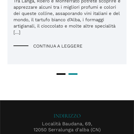
Tra Langa, Roero e Monferrato potrete scoprire e
apprezzare alcuni tra i migliori profumi e colori
dei queste colline, assaporando vini italiani e del
mondo, il tartufo bianco d’Alba, i formaggi
artigianali, il cioccolato e molte altre specialità
[…]
CONTINUA A LEGGERE
INDIRIZZO
Località Baudana, 69,
12050 Serralunga d'alba (CN)